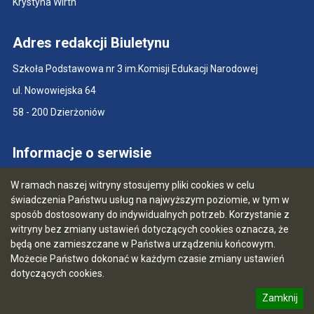
Krystyna Wirth
Adres redakcji Biuletynu
Szkoła Podstawowa nr 3 im.Komisji Edukacji Narodowej
ul. Nowowiejska 64
58 - 200 Dzierżoniów
Informacje o serwisie
Mapa serwisu
W ramach naszej witryny stosujemy pliki cookies w celu
świadczenia Państwu usług na najwyższym poziomie, w tym w
Instrukcja serwisu
sposób dostosowany do indywidualnych potrzeb. Korzystanie z
Statystyki
witryny bez zmiany ustawień dotyczących cookies oznacza, że
będą one zamieszczane w Państwa urządzeniu końcowym.
Ostatnia aktualizacja BIP: 27.06.2026 10:41
Możecie Państwo dokonać w każdym czasie zmiany ustawień
dotyczących cookies.
5.4.11.29 [41]
Zamknij
CMS i hosting: Logonet Sp. z o.o. w Bydgoszczy Portal
informację o polityce prywatności