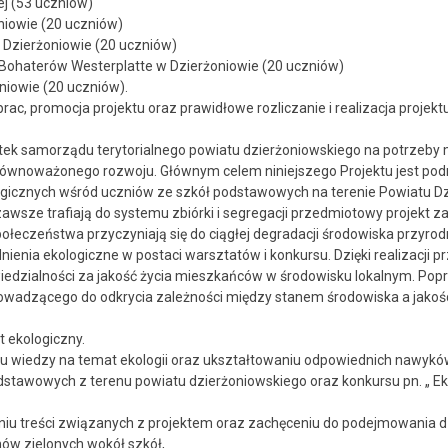
j (53 uczniów)
niowie (20 uczniów)
 Dzierżoniowie (20 uczniów)
 Bohaterów Westerplatte w Dzierżoniowie (20 uczniów)
niowie (20 uczniów).
ac, promocja projektu oraz prawidłowe rozliczanie i realizacja projek
ostek samorządu terytorialnego powiatu dzierżoniowskiego na potrze
równoważonego rozwoju. Głównym celem niniejszego Projektu jest pod
gicznych wśród uczniów ze szkół podstawowych na terenie Powiatu Dz
zawsze trafiają do systemu zbiórki i segregacji przedmiotowy projekt z
połeczeństwa przyczyniają się do ciągłej degradacji środowiska przyr
ienia ekologiczne w postaci warsztatów i konkursu. Dzięki realizacji 
edzialności za jakość życia mieszkańców w środowisku lokalnym. Popr
prowadzącego do odkrycia zależności między stanem środowiska a jakośc
t ekologiczny.
iu wiedzy na temat ekologii oraz ukształtowaniu odpowiednich nawyk
odstawowych z terenu powiatu dzierżoniowskiego oraz konkursu pn. „ 
niu treści związanych z projektem oraz zachęceniu do podejmowania d
ów zielonych wokół szkół,