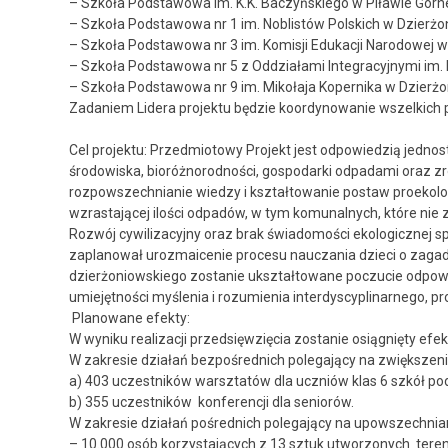
– Szkoła Podstawowa im. K.K. Baczyńskiego w Piławie Górne
– Szkoła Podstawowa nr 1 im. Noblistów Polskich w Dzierżo
– Szkoła Podstawowa nr 3 im. Komisji Edukacji Narodowej w
– Szkoła Podstawowa nr 5 z Oddziałami Integracyjnymi im.
– Szkoła Podstawowa nr 9 im. Mikołaja Kopernika w Dzierżo
Zadaniem Lidera projektu będzie koordynowanie wszelkich pr
Cel projektu: Przedmiotowy Projekt jest odpowiedzią jedn
środowiska, bioróżnorodności, gospodarki odpadami oraz z
rozpowszechnianie wiedzy i kształtowanie postaw proekolo
wzrastającej ilości odpadów, w tym komunalnych, które nie 
Rozwój cywilizacyjny oraz brak świadomości ekologicznej s
zaplanował urozmaicenie procesu nauczania dzieci o zagadn
dzierżoniowskiego zostanie ukształtowane poczucie odpowi
umiejętności myślenia i rozumienia interdyscyplinarnego, 
Planowane efekty:
W wyniku realizacji przedsięwzięcia zostanie osiągnięty efek
W zakresie działań bezpośrednich polegający na zwiększen
a) 403 uczestników warsztatów dla uczniów klas 6 szkół p
b) 355 uczestników konferencji dla seniorów.
W zakresie działań pośrednich polegający na upowszechnia
– 10.000 osób korzystających z 13 sztuk utworzonych teren