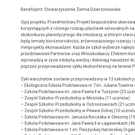
Beneficjent: Stowarzyszenie Ziemia Dzierżoniowska
Opis projektu: Przedmiotowy Projekt bezpośrednio skierowa
korzystających z różnego rodzaju placówek senioralnych na
ekokonkursu planistycznego dla młodzieży, w którym stw
będą tematy bioróżnorodności, zrównoważonego rozwoju i 
miniprojekty ekonasadzeń. Każda ze szkół wybierze najlepsz
przedstawicieli Partnerów oraz Wnioskodawcy. Efektem ko
wprowadzą w życie zdobytą wiedzę i dokonają nasadzeń dr
poprzez przeprowadzenie cyklu ekokonferencji na terenie Po
Cykl warsztatów zostanie przeprowadzony w 13 szkołach po
– Ekologiczna Szkoła Podstawowa nr 7 im. Juliana Tuwima 
– Szkoła Podstawowa im. Jana Pawła II w Tuszynie (23 ucz
– Zespół Szkolno-Przedszkolny w Mościsku (11 uczniów)
– Zespół Szkolno-Przedszkolny w Ostroszowicach (21 uczn
– Zespół Szkolno-Przedszkolny w Piławie Dolnej (10 ucznió
– Szkoła Podstawowa im. Janusza Korczaka w Olesznej (19
– Szkoła Podstawowa im. Jana Pawła II w Łagiewnikach (46
– Szkoła Podstawowa nr 1 im. Pieszyckiej Harcerskiej Organ