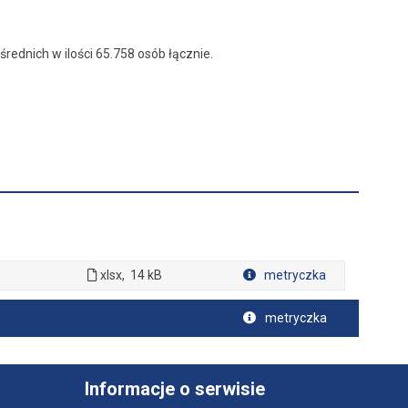
rednich w ilości 65.758 osób łącznie.
xlsx,
14 kB
metryczka
metryczka
Informacje o serwisie