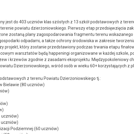
ny jest do 403 uczniów klas szóstych z 13 szkół podstawowych z tere
 terenie powiatu dzierżoniowskiego. Pierwszy etap przedsięwzięcia za
orzone zostaną plany zagospodarowania fragmentu terenu wskazanego
gospodarki odpadami, a także ochrony środowiska w zakresie tworzen
y projekt, który zostanie przedstawiony podczas trwania etapu finało
ńcowym warsztatów będą happeningi organizowane w każdej szkole, po
zew i krzewów zgodnie z zasadami ekoprojektu. Międzypokoleniowy c
wiatu Dzierżoniowskiego, wśród osób w wieku 60+ korzystających z pla
dstawowych z terenu Powiatu Dzierżoniowskiego tj.:
w Bielawie (80 uczniów)
niów)
iów)
w)
 uczniów)
 uczniów)
izacji Podziemnej (60 uczniów)