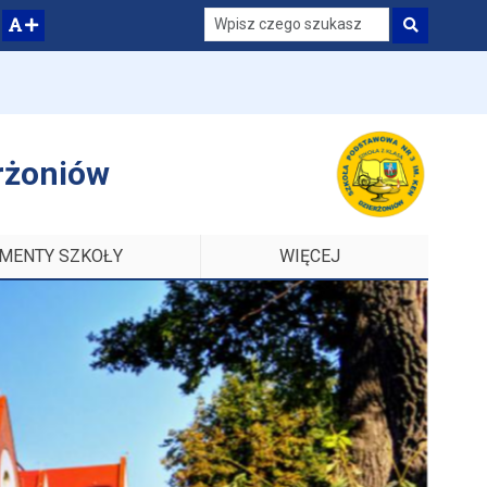
Szukaj
zwiększ czcionkę
erżoniów
MENTY SZKOŁY
WIĘCEJ
ELEMENTÓW