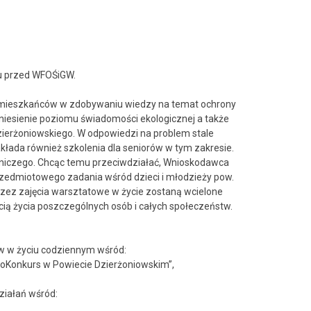
tu przed WFOŚiGW.
by mieszkańców w zdobywaniu wiedzy na temat ochrony
niesienie poziomu świadomości ekologicznej a także
ierżoniowskiego. W odpowiedzi na problem stale
akłada również szkolenia dla seniorów w tym zakresie.
odniczego. Chcąc temu przeciwdziałać, Wnioskodawca
przedmiotowego zadania wśród dzieci i młodzieży pow.
zez zajęcia warsztatowe w życie zostaną wcielone
ią życia poszczególnych osób i całych społeczeństw.
ów w życiu codziennym wśród:
EkoKonkurs w Powiecie Dzierżoniowskim”,
ziałań wśród: