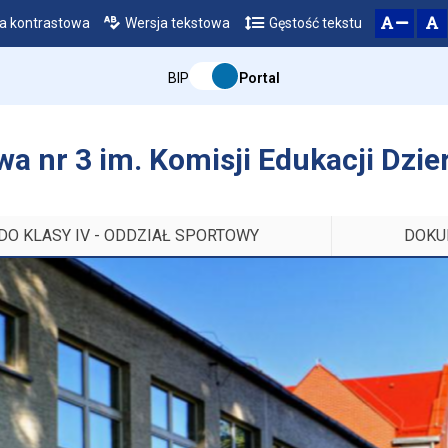
a kontrastowa
Wersja tekstowa
Gęstość tekstu
Przejdź do głównego menu
Przejdź do mapy serwisu
Przejdź do treści
zresetuj
zmniejsz czcionkę
BIP
Portal
a nr 3 im. Komisji Edukacji Dzi
DO KLASY IV - ODDZIAŁ SPORTOWY
DOKU