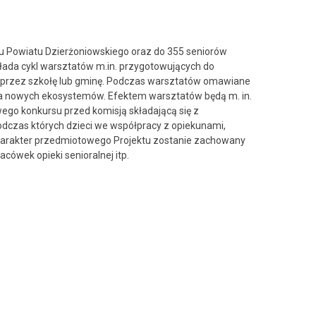
nu Powiatu Dzierżoniowskiego oraz do 355 seniorów
kłada cykl warsztatów m.in. przygotowujących do
 przez szkołę lub gminę. Podczas warsztatów omawiane
ia nowych ekosystemów. Efektem warsztatów będą m. in.
wego konkursu przed komisją składającą się z
dczas których dzieci we współpracy z opiekunami,
harakter przedmiotowego Projektu zostanie zachowany
cówek opieki senioralnej itp.