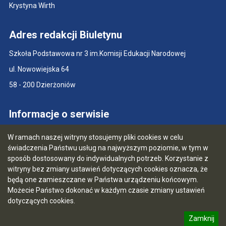
Krystyna Wirth
Adres redakcji Biuletynu
Szkoła Podstawowa nr 3 im.Komisji Edukacji Narodowej
ul. Nowowiejska 64
58 - 200 Dzierżoniów
Informacje o serwisie
Mapa serwisu
W ramach naszej witryny stosujemy pliki cookies w celu
świadczenia Państwu usług na najwyższym poziomie, w tym w
Instrukcja serwisu
sposób dostosowany do indywidualnych potrzeb. Korzystanie z
Statystyki
witryny bez zmiany ustawień dotyczących cookies oznacza, że
będą one zamieszczane w Państwa urządzeniu końcowym.
Ostatnia aktualizacja BIP: 27.06.2026 10:41
Możecie Państwo dokonać w każdym czasie zmiany ustawień
dotyczących cookies.
5.4.11.29 [41]
Zamknij
CMS i hosting: Logonet Sp. z o.o. w Bydgoszczy Portal
informację o polityce prywatności