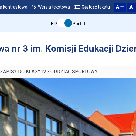
a kontrastowa
Wersja tekstowa
Gęstość tekstu
Przejdź do głównego menu
Przejdź do mapy serwisu
Przejdź do treści
zresetuj
zmniejsz czcionkę
BIP
Portal
a nr 3 im. Komisji Edukacji Dzi
ZAPISY DO KLASY IV - ODDZIAŁ SPORTOWY