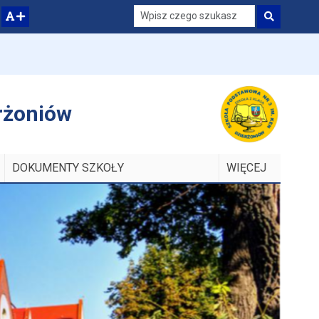
Szukaj
zwiększ czcionkę
erżoniów
DOKUMENTY SZKOŁY
WIĘCEJ
ELEMENTÓW