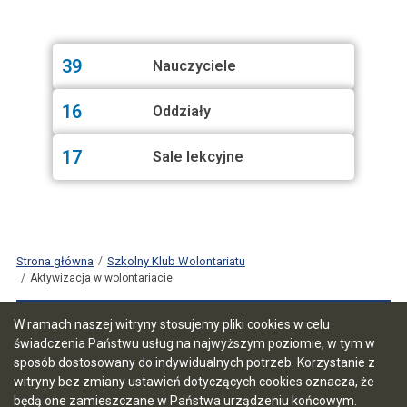
39
Nauczyciele
16
Oddziały
17
Sale lekcyjne
Strona główna
Szkolny Klub Wolontariatu
Aktywizacja w wolontariacie
Aktywizacja w wolontariacie
RSS
W ramach naszej witryny stosujemy pliki cookies w celu
świadczenia Państwu usług na najwyższym poziomie, w tym w
sposób dostosowany do indywidualnych potrzeb. Korzystanie z
Nasi uczniowie 23 listopada 2023 roku wzięli udział w
witryny bez zmiany ustawień dotyczących cookies oznacza, że
szkoleniu dla wolontariuszy " Aktywizacja w wolontariacie",
będą one zamieszczane w Państwa urządzeniu końcowym.